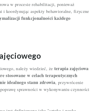
zowa w procesie rehabilitacji, ponieważ
 i koordynując aspekty behawioralne, fizyczne
ymalizacji funkcjonalności każdego
zajęciowego
terapia zajęciowa
ciowego, należy wiedzieć, że
óre stosowane w celach terapeutycznych
nie idealnego stanu zdrowia
, przywrócenie
z poprawę sprawności w wykonywaniu czynności
a jest definiowana jako "sztuka i nauka