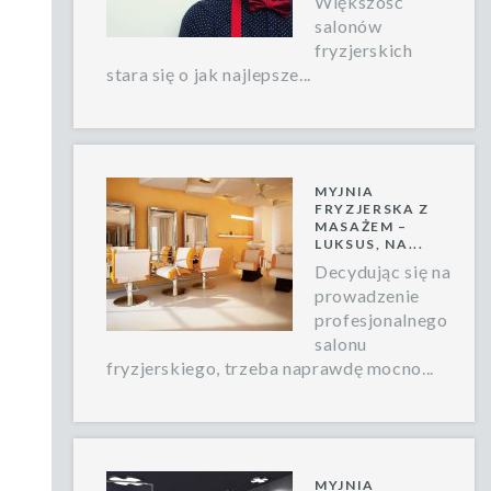
Większość
salonów
fryzjerskich
stara się o jak najlepsze...
MYJNIA
FRYZJERSKA Z
MASAŻEM –
LUKSUS, NA...
Decydując się na
prowadzenie
profesjonalnego
salonu
fryzjerskiego, trzeba naprawdę mocno...
MYJNIA