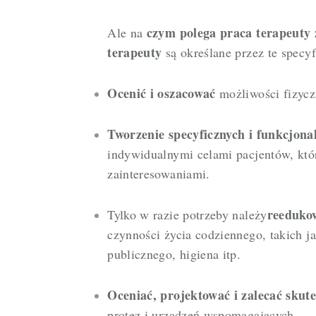
czym polega praca terapeuty 
Ale na
terapeuty
są określane przez te specyf
Ocenić i oszacować
możliwości fizyczn
Tworzenie specyficznych i funkcjona
indywidualnymi celami pacjentów, któ
zainteresowaniami.
reeduk
Tylko w razie potrzeby należy
czynności życia codziennego, takich ja
publicznego, higiena itp.
Oceniać, projektować i zalecać skut
protez i urządzeń wspomagających.