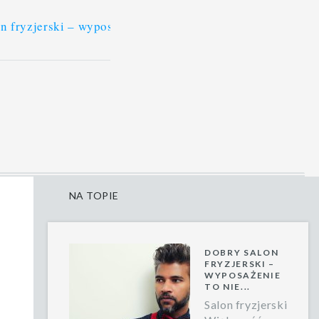
i – wyposażenie to nie wszystko, profesjonalizm to podst
NA TOPIE
DOBRY SALON
FRYZJERSKI –
WYPOSAŻENIE
TO NIE...
Salon fryzjerski