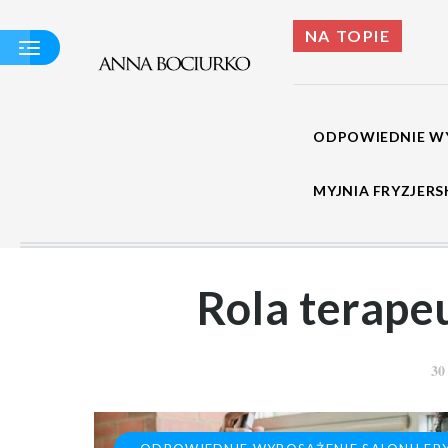
NA TOPIE
ODPOWIEDNIE WY
ODPOWIEDNIE
MYJNIA FRYZJER
WYPOSAŻENIE
SALONU
FRYZJERSKIEGO
MYJNIA
FRYZJERSKA -
KOMPENDIUM
Rola terape
WIEDZY
WSKAZÓWKI I
PORADY
30