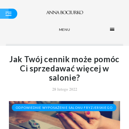
MENU
ODPOWIEDNIE
WYPOSAŻENIE
SALONU
FRYZJERSKIEGO
MYJNIA
FRYZJERSKA -
Jak Twój cennik może pomóc
KOMPENDIUM
WIEDZY
Ci sprzedawać więcej w
WSKAZÓWKI I
salonie?
PORADY
28 lutego 2022
ODPOWIEDNIE WYPOSAŻENIE SALONU FRYZJERSKIEGO